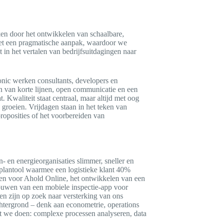
rken door het ontwikkelen van schaalbare,
et een pragmatische aanpak, waardoor we
 in het vertalen van bedrijfsuitdagingen naar
onic werken consultants, developers en
n van korte lijnen, open communicatie en een
 Kwaliteit staat centraal, maar altijd met oog
roeien. Vrijdagen staan in het teken van
roposities of het voorbereiden van
n- en energieorganisaties slimmer, sneller en
lantool waarmee een logistieke klant 40%
sen voor Ahold Online, het ontwikkelen van een
bouwen van een mobiele inspectie-app voor
 zijn op zoek naar versterking van ons
chtergrond – denk aan econometrie, operations
dat we doen: complexe processen analyseren, data