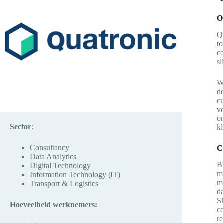
O
Qu
t
co
sl
We
d
cu
v
on
Sector
:
kl
Consultancy
C
Data Analytics
Bi
Digital Technology
m
Information Technology (IT)
mi
Transport & Logistics
da
S
Hoeveelheid werknemers
:
co
re