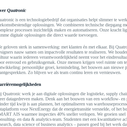
ver
Quatronic
atronic is een technologiebedrijf dat organisaties helpt slimmer te we
oekomstbestendige oplossingen. We combineren technische diepgang m
mplexe processen inzichtelijk maken en automatiseren. Onze kracht ligt
imme digitale oplossingen die direct waarde toevoegen.
 geloven sterk in samenwerking: met klanten én met elkaar. Bij Quatr
esigners nauw samen om impactvolle resultaten te realiseren. We houde
ltuur waarin iedereen verantwoordelijkheid neemt voor het eindresultaat.
oor eenvoud en gebruiksgemak. Onze mensen krijgen veel ruimte om te g
twikkeling: persoonlijke groei, kennisdeling, het bouwen aan nieuwe p
antgesprekken. Zo blijven we als team continu leren en vernieuwen.
arrièremogelijkheden
j Quatronic werk je aan digitale oplossingen die logistieke, supply chai
eer datagedreven maken. Denk aan het bouwen van een workflow- en p
nder tijd kwijt is aan plannen, het optimaliseren van warehouseproces
taplatform voor NextEnergy dat de energietransitie versnelde, of het 
MART AIS waarmee inspecties 40% sneller verlopen. We groeien snel en
nsulting- en data & analytics-team. Studenten met een kwantitatieve a
search, data science of business analytics – passen goed bij het werk 