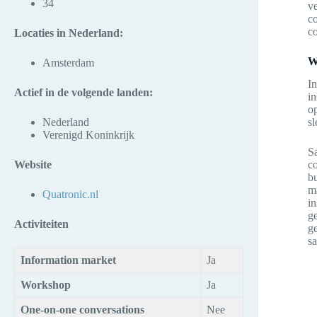
34
ve
co
c
Locaties in Nederland
:
W
Amsterdam
In
Actief in de volgende landen
:
in
op
Nederland
sl
Verenigd Koninkrijk
Sa
Website
co
bu
ma
Quatronic.nl
in
g
Activiteiten
ge
s
Information market
Ja
Workshop
Ja
One-on-one conversations
Nee