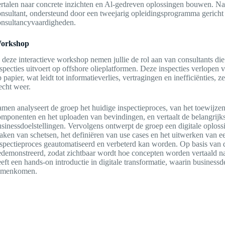
rtalen naar concrete inzichten en Al-gedreven oplossingen bouwen. Na j
nsultant, ondersteund door een tweejarig opleidingsprogramma gericht
onsultancyvaardigheden.
orkshop
 deze interactieve workshop nemen jullie de rol aan van consultants die
specties uitvoert op offshore olieplatformen. Deze inspecties verlope
 papier, wat leidt tot informatieverlies, vertragingen en inefficiënties
echt weer.
men analyseert de groep het huidige inspectieproces, van het toewijzen 
mponenten en het uploaden van bevindingen, en vertaalt de belangrijks
sinessdoelstellingen. Vervolgens ontwerpt de groep een digitale oplossi
ken van schetsen, het definiëren van use cases en het uitwerken van e
spectieproces geautomatiseerd en verbeterd kan worden. Op basis van 
edemonstreerd, zodat zichtbaar wordt hoe concepten worden vertaald 
eft een hands-on introductie in digitale transformatie, waarin busines
amenkomen.