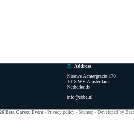
Address
Nieuwe Achtergracht 170
1018 WV Amsterdam
Netherlands
info@sbba.nl
26 Beta Career Event
-
Privacy policy
-
Sitemap
- Developed by
Best
Nederlands
English
(
Engels
)