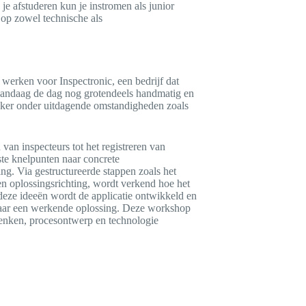
e afstuderen kun je instromen als junior
 op zowel technische als
 werken voor Inspectronic, een bedrijf dat
n vandaag de dag nog grotendeels handmatig en
, zeker onder uitdagende omstandigheden zoals
van inspecteurs tot het registreren van
te knelpunten naar concrete
ng. Via gestructureerde stappen zoals het
en oplossingsrichting, wordt verkend hoe het
deze ideeën wordt de applicatie ontwikkeld en
naar een werkende oplossing. Deze workshop
sdenken, procesontwerp en technologie